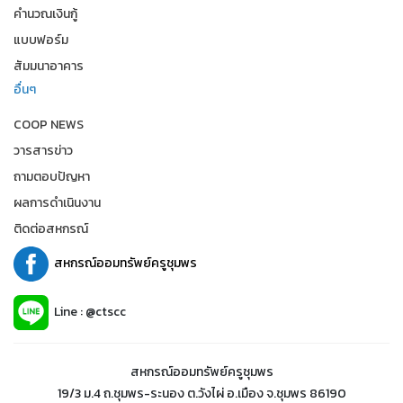
คำนวณเงินกู้
แบบฟอร์ม
สัมมนาอาคาร
อื่นๆ
COOP NEWS
วารสารข่าว
ถามตอบปัญหา
ผลการดำเนินงาน
ติดต่อสหกรณ์
สหกรณ์ออมทรัพย์ครูชุมพร
Line : @ctscc
สหกรณ์ออมทรัพย์ครูชุมพร
19/3 ม.4 ถ.ชุมพร-ระนอง ต.วังไผ่ อ.เมือง จ.ชุมพร 86190