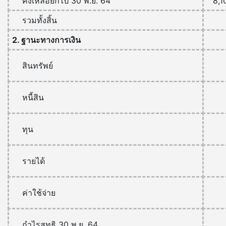
คงเหลือยกไป 30 พ.ย. 64
8,1
รวมทั้งสิ้น
2. ฐานะทางการเงิน
สินทรัพย์
หนี้สิน
ทุน
รายได้
ค่าใช้จ่าย
กำไรสุทธิ 30 พ.ย. 64