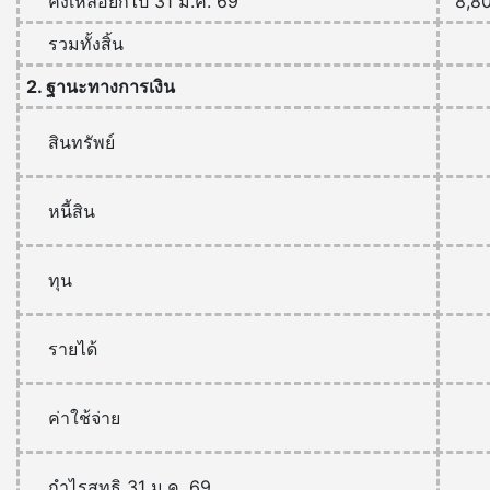
คงเหลือยกไป 31 ม.ค. 69
8,8
รวมทั้งสิ้น
2. ฐานะทางการเงิน
สินทรัพย์
หนี้สิน
ทุน
รายได้
ค่าใช้จ่าย
กำไรสุทธิ 31 ม.ค. 69