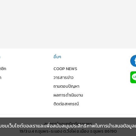
ก
อื่นๆ
าชิก
COOP NEWS
ก
วารสารข่าว
ถามตอบปัญหา
ผลการดำเนินงาน
ร
ติดต่อสหกรณ์
สหกรณ์ออมทรัพย์ครูชุมพร
ชมเว็บไซต์ของเราและเพื่อสนับสนุนประสิทธิภาพในการนำเสนอข้อมูลและ เ
19/3 ม.4 ถ.ชุมพร-ระนอง ต.วังไผ่ อ.เมือง จ.ชุมพร 86190