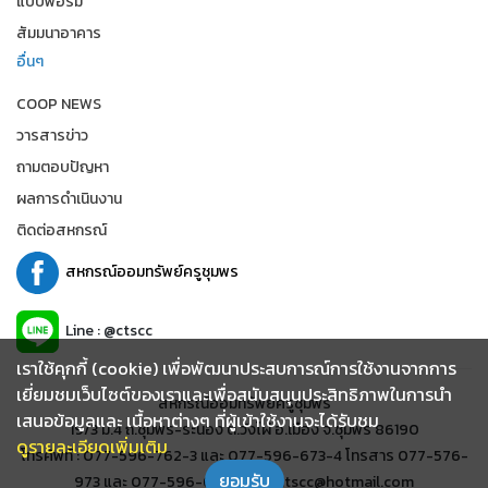
แบบฟอร์ม
สัมมนาอาคาร
อื่นๆ
COOP NEWS
วารสารข่าว
ถามตอบปัญหา
ผลการดำเนินงาน
ติดต่อสหกรณ์
สหกรณ์ออมทรัพย์ครูชุมพร
Line : @ctscc
เราใช้คุกกี้ (cookie) เพื่อพัฒนาประสบการณ์การใช้งานจากการ
เยี่ยมชมเว็บไซต์ของเราและเพื่อสนับสนุนประสิทธิภาพในการนำ
สหกรณ์ออมทรัพย์ครูชุมพร
เสนอข้อมูลและ เนื้อหาต่างๆ ที่ผู้เข้าใช้งานจะได้รับชม
19/3 ม.4 ถ.ชุมพร-ระนอง ต.วังไผ่ อ.เมือง จ.ชุมพร 86190
ดูรายละเอียดเพิ่มเติม
โทรศัพท์ : 077-596-762-3 และ 077-596-673-4 โทรสาร 077-576-
ยอมรับ
973 และ 077-596-678 อีเมล์ : ctscc@hotmail.com