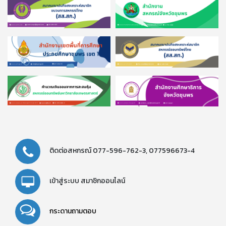
ติดต่อสหกรณ์
077-596-762-3,
077596673-4
เข้าสู่ระบบ
สมาชิกออนไลน์
กระดานถามตอบ