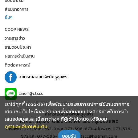
แบบฟอร์ม
สัมมนาอาคาร
อื่นๆ
COOP NEWS
วารสารข่าว
ถามตอบปัญหา
ผลการดำเนินงาน
ติดต่อสหกรณ์
สหกรณ์ออมทรัพย์ครูชุมพร
Line : @ctscc
เราใช้คุกกี้ (cookie) เพื่อพัฒนาประสบการณ์การใช้งานจากการ
เยี่ยมชมเว็บไซต์ของเราและเพื่อสนับสนุนประสิทธิภาพในการนำ
สหกรณ์ออมทรัพย์ครูชุมพร
เสนอข้อมูลและ เนื้อหาต่างๆ ที่ผู้เข้าใช้งานจะได้รับชม
19/3 ม.4 ถ.ชุมพร-ระนอง ต.วังไผ่ อ.เมือง จ.ชุมพร 86190
ดูรายละเอียดเพิ่มเติม
โทรศัพท์ : 077-596-762-3 และ 077-596-673-4 โทรสาร 077-576-
ยอมรับ
973 และ 077-596-678 อีเมล์ : ctscc@hotmail.com